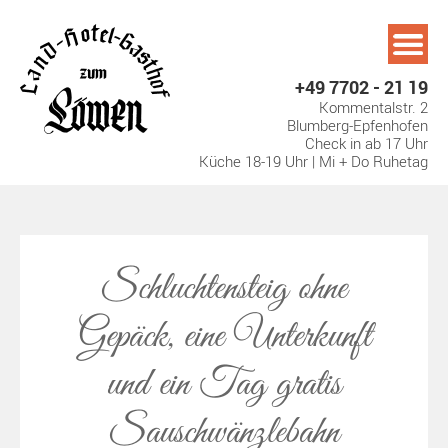
Skip
to
content
+49 7702 - 21 19
Kommentalstr. 2
Blumberg-Epfenhofen
Check in ab 17 Uhr
Küche 18-19 Uhr | Mi + Do Ruhetag
Schluchtensteig ohne
Gepäck, eine Unterkunft
und ein Tag gratis
Sauschwänzlebahn