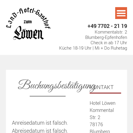
Skip
to
content
+49 7702 - 21 19
Kommentalstr. 2
Blumberg-Epfenhofen
Check in ab 17 Uhr
Küche 18-19 Uhr | Mi + Do Ruhetag
Buchungsbestätigung
KONTAKT
Hotel Löwen
Kommental
Str. 2
Anreisedatum ist falsch.
78176
Abreisedatum ist falsch.
Blumberg